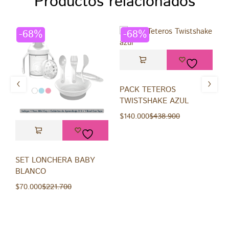
Productos relacionados
-68%
-68%
PACK TETEROS
TWISTSHAKE AZUL
$
140.000
$
438.900
SET LONCHERA BABY
S
BLANCO
G
$
70.000
$
221.700
$