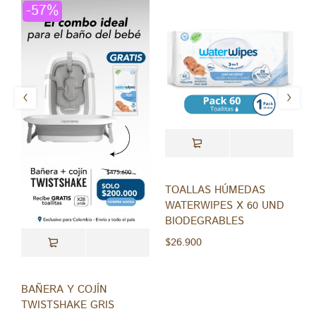
-57%
TOALLAS HÚMEDAS
C
WATERWIPES X 60 UND
A
BIODEGRABLES
O
$
26.900
$
BAÑERA Y COJÍN
TWISTSHAKE GRIS